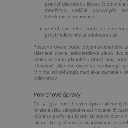
prekryť diskrétnou lištou, či dokonca
množstvo variácií posuvných sy
teleskopického posuvu.
vzhľad dverného krídla sa nemení vp
prostriedkov vďaka odolnosti skla
Posuvné dvere budia dojem skleneného záv
sklenené dvere jednokrídlové alebo dvoj
vďaka systému plynulého dotvárania krídel
Posuvné sklenené dvere sa kombinujú spr
Minimalisti obľubujú madielka vsadené v s
milimetrov
Povrchové úpravy
Čo sa týka povrchových úprav sklenených d
farebné sklo, celoplošne satinované, či vzo
kúpeľne preferujú klienti sklenené dvere 
lakom, ktorý eliminuje usadzovanie vodn