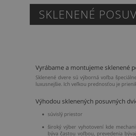
SKLENENÉ POSUV
Vyrábame a montujeme sklenené p
Sklenené dvere sú výborná voľba špeciálne 
luxusnejšie. Ich veľkou prednosťou je prienik
Výhodou sklenených posuvných dvie
súvislý priestor
široký výber vyhotovení kde mechan
býva častou voľbou, prevedenia býva