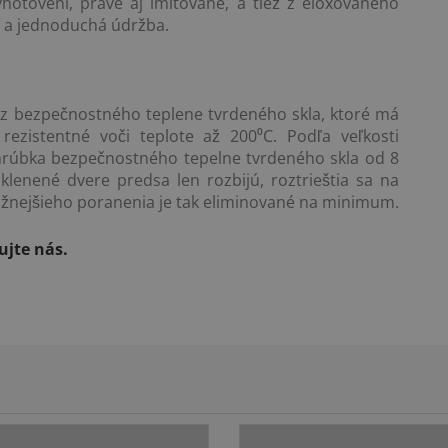
hotovení, pravé aj imitované, a tiež z eloxovaného
ť a jednoduchá údržba.
é z bezpečnostného teplene tvrdeného skla, ktoré má
rezistentné voči teplote až 200⁰C. Podľa veľkosti
 hrúbka bezpečnostného tepelne tvrdeného skla od 8
nené dvere predsa len rozbijú, roztrieštia sa na
ážnejšieho poranenia je tak eliminované na minimum.
jte nás.