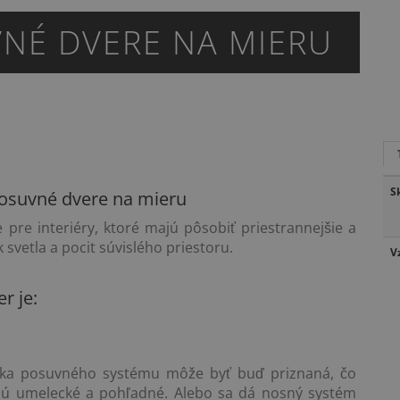
NÉ DVERE NA MIERU
S
osuvné dvere na mieru
pre interiéry, ktoré majú pôsobiť priestrannejšie a
 svetla a pocit súvislého priestoru.
V
r je:
ika posuvného systému môže byť buď priznaná, čo
jú umelecké a pohľadné. Alebo sa dá nosný systém