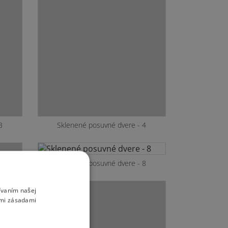
3
Sklenené posuvné dvere - 4
Sklenené posuvné dvere - 8
ívaním našej
imi zásadami