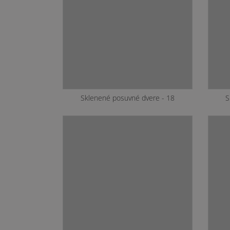
Sklenené posuvné dvere - 15
S
Sklenené posuvné dvere - 19
S