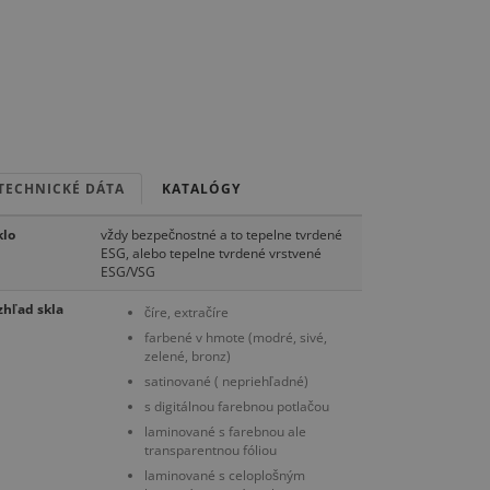
TECHNICKÉ DÁTA
KATALÓGY
klo
vždy bezpečnostné a to tepelne tvrdené
ESG, alebo tepelne tvrdené vrstvené
ESG/VSG
zhľad skla
číre, extračíre
farbené v hmote (modré, sivé,
zelené, bronz)
satinované ( nepriehľadné)
s digitálnou farebnou potlačou
laminované s farebnou ale
transparentnou fóliou
laminované s celoplošným