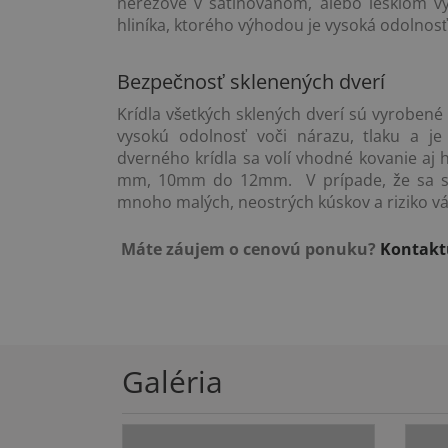
nerezové v satinovanom, alebo lesklom vy
hliníka, ktorého výhodou je vysoká odolnos
Bezpečnosť sklenených dverí
Krídla všetkých sklených dverí sú vyroben
vysokú odolnosť voči nárazu, tlaku a je 
dverného krídla sa volí vhodné kovanie aj
mm, 10mm do 12mm. V prípade, že sa skle
mnoho malých, neostrých kúskov a riziko v
Máte záujem o cenovú ponuku?
Kontaktu
Galéria