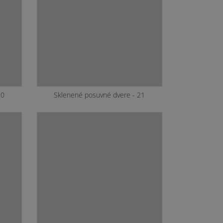
17
Sklenené posuvné dvere - 18
21
Sklenené posuvné dvere - 22