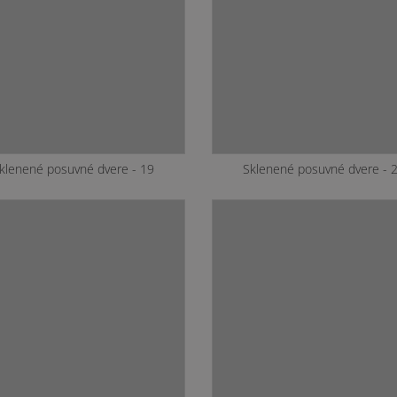
klenené posuvné dvere - 16
Sklenené posuvné dvere - 
klenené posuvné dvere - 20
Sklenené posuvné dvere - 