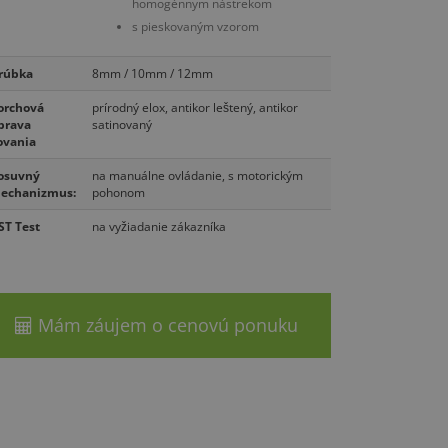
homogénnym nástrekom
s pieskovaným vzorom
rúbka
8mm / 10mm / 12mm
orchová
prírodný elox, antikor leštený, antikor
prava
satinovaný
ovania
osuvný
na manuálne ovládanie, s motorickým
echanizmus:
pohonom
ST Test
na vyžiadanie zákazníka
Mám záujem o cenovú ponuku