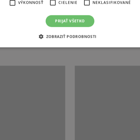
VÝKONNOSŤ
CIELENIE
NEKLASIFIKOVANÉ
PRIJAŤ VŠETKO
Sklenené posuvné dvere - 6
Sklenené posuvné dvere - 
ZOBRAZIŤ PODROBNOSTI