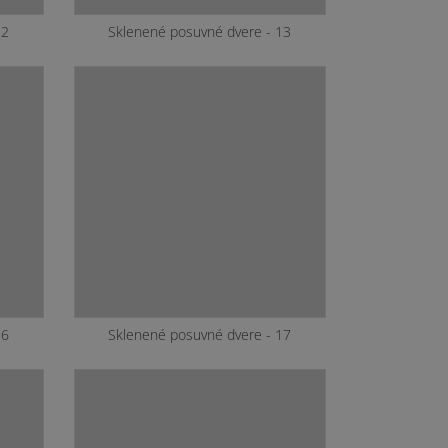
12
Sklenené posuvné dvere - 14