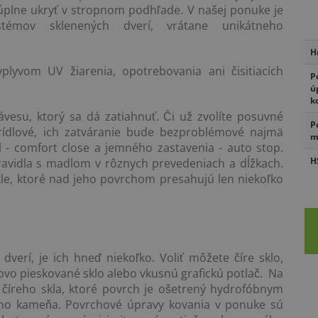
 úplne ukryť v stropnom podhľade. V našej ponuke je
stémov sklenených dverí, vrátane unikátneho
H
lyvom UV žiarenia, opotrebovania ani čisitiacich
P
ú
k
esu, ktorý sa dá zatiahnuť. Či už zvolíte posuvné
P
krídlové, ich zatváranie bude bezproblémové najmä
m
 - comfort close a jemného zastavenia - auto stop.
H
avidla s madlom v rôznych prevedeniach a dĺžkach.
kle, ktoré nad jeho povrchom presahujú len niekoľko
verí, je ich hneď niekoľko. Voliť môžete číre sklo,
rovo pieskované sklo alebo vkusnú grafickú potlač. Na
z číreho skla, ktoré povrch je ošetrený hydrofóbnym
ého kameňa. Povrchové úpravy kovania v ponuke sú