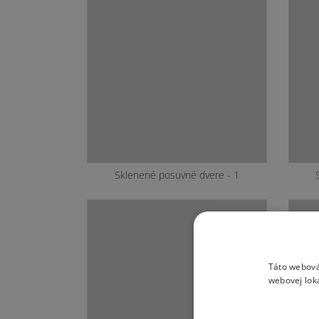
Sklenené posuvné dvere - 1
Táto webová
webovej lok