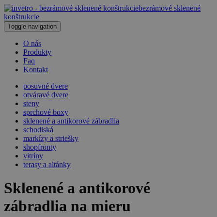
bezrámové sklenené
konštrukcie
Toggle navigation
O nás
Produkty
Faq
Kontakt
posuvné dvere
otváravé dvere
steny
sprchové boxy
sklenené a antikorové zábradlia
schodiská
markízy a striešky
shopfronty
vitríny
terasy a altánky
Sklenené a antikorové
zábradlia na mieru