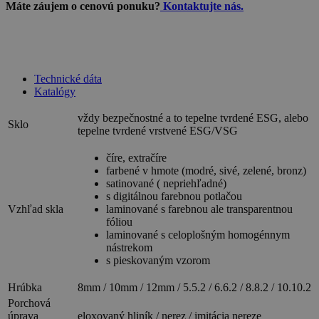
Máte záujem o cenovú ponuku?
Kontaktujte nás.
Technické dáta
Katalógy
vždy bezpečnostné a to tepelne tvrdené ESG, alebo
Sklo
tepelne tvrdené vrstvené ESG/VSG
číre, extračíre
farbené v hmote (modré, sivé, zelené, bronz)
satinované ( nepriehľadné)
s digitálnou farebnou potlačou
Vzhľad skla
laminované s farebnou ale transparentnou
fóliou
laminované s celoplošným homogénnym
nástrekom
s pieskovaným vzorom
Hrúbka
8mm / 10mm / 12mm / 5.5.2 / 6.6.2 / 8.8.2 / 10.10.2
Porchová
úprava
eloxovaný hliník / nerez / imitácia nereze