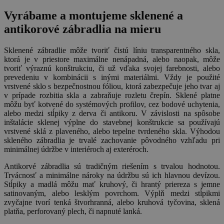
Vyrábame a montujeme sklenené a
antikorové zábradlia na mieru
Sklenené zábradlie môže tvoriť čistú líniu transparentného skla,
ktorá je v priestore maximálne nenápadná, alebo naopak, môže
tvoriť výraznú konštrukciu, či už vďaka svojej farebnosti, alebo
prevedeniu v kombinácii s inými materiálmi. Vždy je použité
vrstvené sklo s bezpečnostnou fóliou, ktorá zabezpečuje jeho tvar aj
v prípade rozbitia skla a zabraňuje rozletu črepín. Sklené platne
môžu byť kotvené do systémových profilov, cez bodové uchytenia,
alebo medzi stĺpiky z derva či antikoru. V závislosti na spôsobe
inštalácie sklenej výplne do stavebnej konštrukcie sa používajú
vrstvené sklá z plaveného, alebo tepelne tvrdeného skla. Výhodou
skleného zábradlia je trvalé zachovanie pôvodného vzhľadu pri
minimálnej údržbe v interiéroch aj exteréroch.
Antikorvé zábradlia sú tradičným riešením s trvalou hodnotou.
Trvácnosť a minimálne nároky na údržbu sú ich hlavnou devízou.
Stĺpiky a madlá môžu mať kruhový, či hrantý priereza s jemne
satinovaným, alebo lesklým povrchom. Výplň medzi stĺpikmi
zvyčajne tvorí tenká štvorhranná, alebo kruhová tyčovina, sklená
platňa, perforovaný plech, či napnuté lanká.