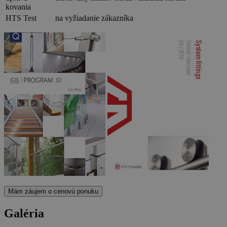
kovania
HTS Test
na vyžiadanie zákazníka
Mám záujem o cenovú ponuku
Galéria